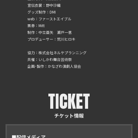
宣伝衣裳：野中沙織
グッズ制作：DMI
web：ファーストエイブル
票券：Mitt
制作：中立亜矢 瀬戸一恵
プロデューサー：荒川ヒロキ
協力：株式会社ネルケプランニング
共催：いしかわ舞台芸術祭
企画･製作：かなざわ演劇人協会
TICKET
チケット情報
■配信メディア