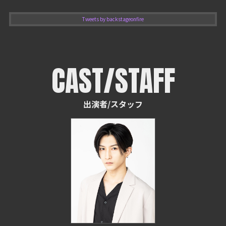
Tweets by backstageonfire
CAST/STAFF
出演者/スタッフ