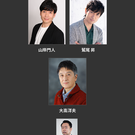
山岸門人
鷲尾 昇
大高洋夫