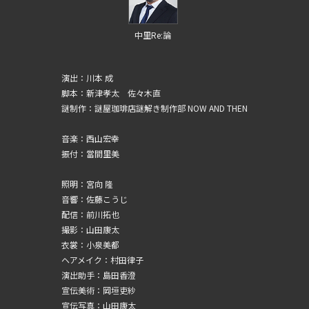
中里Re:論
演出：川本 成
脚本：新津孝太 佐々木直
謎制作：謎屋珈琲店謎解き制作部 NOW AND THEN
音楽：西山宏幸
振付：當間里美
照明：宮向 隆
音響：佐藤こうじ
配信：前川拓也
撮影：山田康太
衣裳：小泉美都
ヘアメイク：村田律子
演出助手：島田香澄
宣伝美術：岡垣吏紗
宣伝写真：山田康太